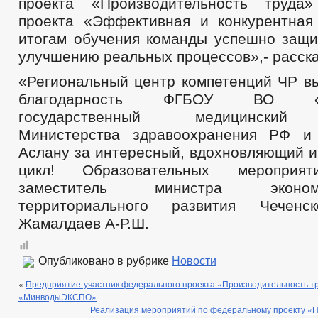
проекта «Производительность труда»
проекта «Эффективная и конкурентная
итогам обучения команды успешно защи
улучшению реальных процессов»,- расска
«Региональный центр компетенций ЧР в
благодарность ФГБОУ ВО «Ста
государственный медицинский 
Министерства здравоохранения РФ и
Аслану за интересный, вдохновляющий и
цикл! Образовательных мероприят
заместитель министра эконо
территориального развития Чеченс
Жамалдаев А-Р.Ш.
Опубликовано в рубрике
Новости
«
Предприятие-участник федерального проекта «Производительность т
«МинводыЭКСПО»
Реализация мероприятий по федеральному проекту «П