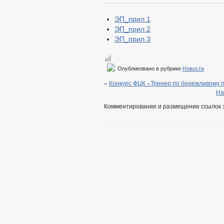
ЭП_прил 1
ЭП_прил 2
ЭП_прил 3
Опубликовано в рубрике
Новости
«
Конкурс ФЦК «Тренер по бережливому 
На
Комментирование и размещение ссылок 