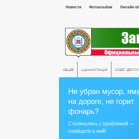
Новости
Фотоальбом
Онлайн о
ОБЩЕЕ
АДМИНИСТРАЦИЯ
СОВЕТ ДЕПУТА
Не убран мусор, ям
на дороге, не горит
фонарь?
Столкнулись с проблемой —
сообщите о ней!