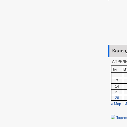
Кален
АПРЕЛЬ
Пн
В
7
14
21
28
« Мар
И