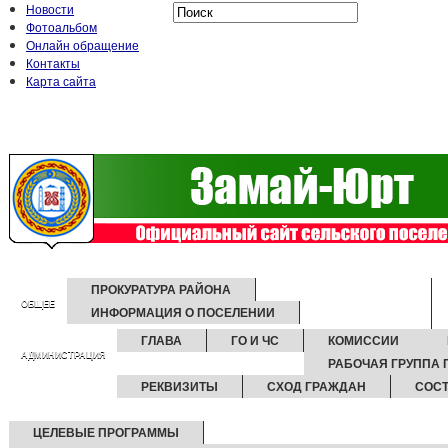
Новости
Фотоальбом
Онлайн обращение
Контакты
Карта сайта
ПРОКУРАТУРА РАЙОНА
ОБЩЕЕ
ИНФОРМАЦИЯ О ПОСЕЛЕНИИ
ГЛАВА
ГО И ЧС
КОМИССИИ
АДМИНИСТРАЦИЯ
РАБОЧАЯ ГРУППА
РЕКВИЗИТЫ
СХОД ГРАЖДАН
СОСТ
ЦЕЛЕВЫЕ ПРОГРАММЫ