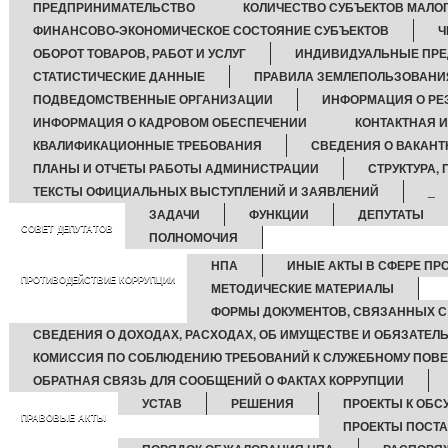
ПРЕДПРИНИМАТЕЛЬСТВО
КОЛИЧЕСТВО СУБЪЕКТОВ МАЛО
ФИНАНСОВО-ЭКОНОМИЧЕСКОЕ СОСТОЯНИЕ СУБЪЕКТОВ
Ч
ОБОРОТ ТОВАРОВ, РАБОТ И УСЛУГ
ИНДИВИДУАЛЬНЫЕ ПРЕ
СТАТИСТИЧЕСКИЕ ДАННЫЕ
ПРАВИЛА ЗЕМЛЕПОЛЬЗОВАНИ
ПОДВЕДОМСТВЕННЫЕ ОРГАНИЗАЦИИ
ИНФОРМАЦИЯ О РЕ
ИНФОРМАЦИЯ О КАДРОВОМ ОБЕСПЕЧЕНИИ
КОНТАКТНАЯ 
КВАЛИФИКАЦИОННЫЕ ТРЕБОВАНИЯ
СВЕДЕНИЯ О ВАКАН
ПЛАНЫ И ОТЧЕТЫ РАБОТЫ АДМИНИСТРАЦИИ
СТРУКТУРА,
ТЕКСТЫ ОФИЦИАЛЬНЫХ ВЫСТУПЛЕНИЙ И ЗАЯВЛЕНИЙ
_
ЗАДАЧИ
ФУНКЦИИ
ДЕПУТАТЫ
СОВЕТ ДЕПУТАТОВ
ПОЛНОМОЧИЯ
НПА
ИНЫЕ АКТЫ В СФЕРЕ ПР
ПРОТИВОДЕЙСТВИЕ КОРРУПЦИИ
МЕТОДИЧЕСКИЕ МАТЕРИАЛЫ
ФОРМЫ ДОКУМЕНТОВ, СВЯЗАННЫХ С
СВЕДЕНИЯ О ДОХОДАХ, РАСХОДАХ, ОБ ИМУЩЕСТВЕ И ОБЯЗАТЕЛ
КОМИССИЯ ПО СОБЛЮДЕНИЮ ТРЕБОВАНИЙ К СЛУЖЕБНОМУ ПОВЕ
ОБРАТНАЯ СВЯЗЬ ДЛЯ СООБЩЕНИЙ О ФАКТАХ КОРРУПЦИИ
УСТАВ
РЕШЕНИЯ
ПРОЕКТЫ К ОБ
ПРАВОВЫЕ АКТЫ
ПРОЕКТЫ ПОСТ