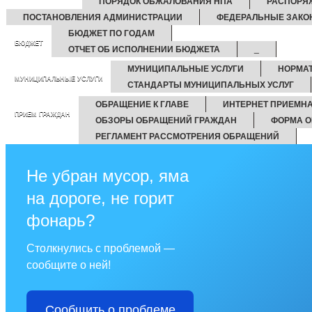
ПОРЯДОК ОБЖАЛОВАНИЯ НПА
РАСПОРЯ
ПОСТАНОВЛЕНИЯ АДМИНИСТРАЦИИ
ФЕДЕРАЛЬНЫЕ ЗАКО
БЮДЖЕТ ПО ГОДАМ
БЮДЖЕТ
ОТЧЕТ ОБ ИСПОЛНЕНИИ БЮДЖЕТА
_
МУНИЦИПАЛЬНЫЕ УСЛУГИ
НОРМА
МУНИЦИПАЛЬНЫЕ УСЛУГИ
СТАНДАРТЫ МУНИЦИПАЛЬНЫХ УСЛУГ
ОБРАЩЕНИЕ К ГЛАВЕ
ИНТЕРНЕТ ПРИЕМН
ПРИЕМ ГРАЖДАН
ОБЗОРЫ ОБРАЩЕНИЙ ГРАЖДАН
ФОРМА О
РЕГЛАМЕНТ РАССМОТРЕНИЯ ОБРАЩЕНИЙ
Не убран мусор, яма
на дороге, не горит
фонарь?
Столкнулись с проблемой —
сообщите о ней!
Сообщить о проблеме