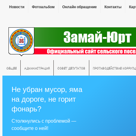
Новости
Фотоальбом
Онлайн обращение
Контакты
Кар
ОБЩЕЕ
АДМИНИСТРАЦИЯ
СОВЕТ ДЕПУТАТОВ
ПРОТИВОДЕЙСТВИЕ КОРРУПЦ
Не убран мусор, яма
на дороге, не горит
фонарь?
Столкнулись с проблемой —
сообщите о ней!