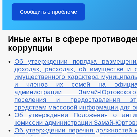
Сообщить о проблеме
Иные акты в сфере противоде
коррупции
Об утверждении порядка размещени
доходах, расходах, об имуществе и о
имущественного характера муниципал
и членов их семей на официа
администрации Замай-Юртовског
поселения и предоставления эт
средствам массовой информации для о
Об утверждении Положения о антик
комиссии администрации Замай-Юртовск
Об утверждении перечня должностей 