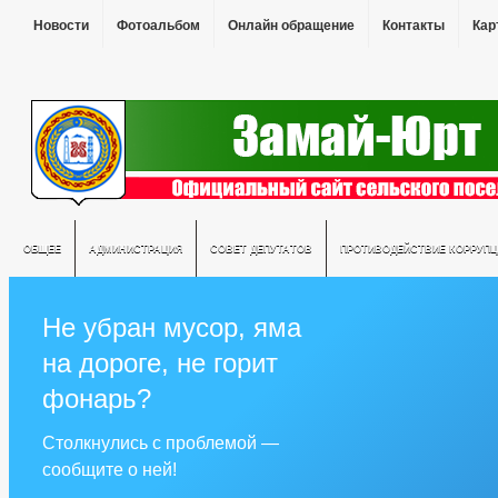
Новости
Фотоальбом
Онлайн обращение
Контакты
Кар
ОБЩЕЕ
АДМИНИСТРАЦИЯ
СОВЕТ ДЕПУТАТОВ
ПРОТИВОДЕЙСТВИЕ КОРРУПЦ
Не убран мусор, яма
на дороге, не горит
фонарь?
Столкнулись с проблемой —
сообщите о ней!